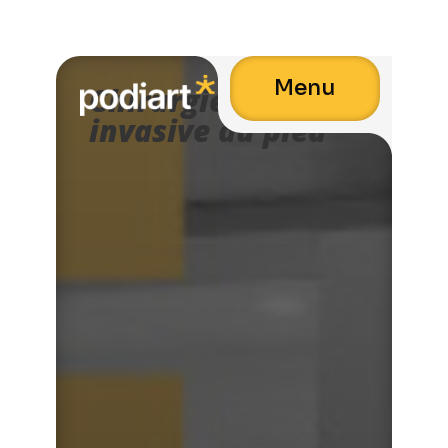
Menu
Chirurgie mini-
invasive du pied