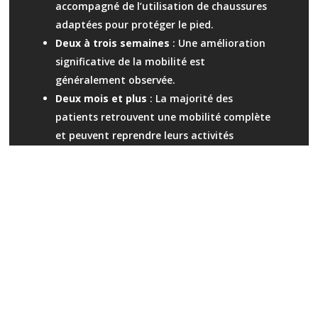
accompagné de l’utilisation de chaussures
adaptées pour protéger le pied.
Deux à trois semaines
: Une amélioration
significative de la mobilité est
généralement observée.
Deux mois et plus
: La majorité des
patients retrouvent une mobilité complète
et peuvent reprendre leurs activités
habituelles.
Nos experts assurent un suivi attentif tout
au long de cette période pour garantir un
rétablissement sans complications.
Pourquoi choisir Podiart pour la
correction de l’oignon du pied ?
Chez
Podiart
, nous nous engageons à fournir
des soins de haute qualité grâce à :