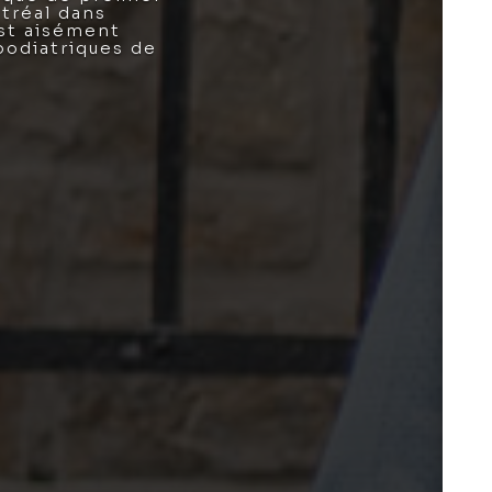
ntréal dans
est aisément
 podiatriques de